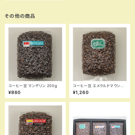
その他の商品
コーヒー豆 マンデリン 200g
コーヒー豆 エメラルドマウンテ
ン 200g
¥860
¥1,260