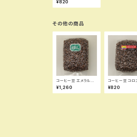
¥820
その他の商品
コーヒー豆 エメラルド
コーヒー豆 コロ
マウンテン 200g
200g
¥1,260
¥820