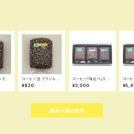
ンビア
コーヒー豆 ブラジル 2
コーヒー『味比べ』3点
コーヒ
00g
セット
全種
¥820
¥3,000
¥5,
商品一覧に戻る