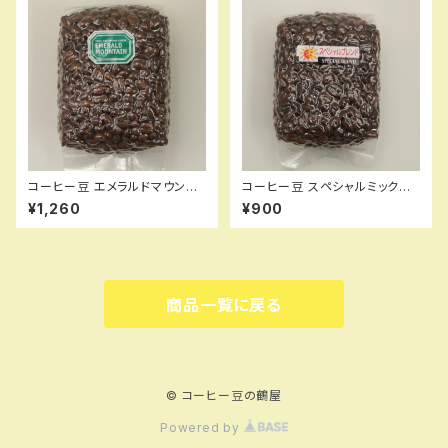
コーヒー豆 エメラルドマウンテ
コーヒー豆 スペシャルミックス
ン 200g
200g
¥1,260
¥900
商品一覧に戻る
© コーヒー豆の鶴屋
Powered by